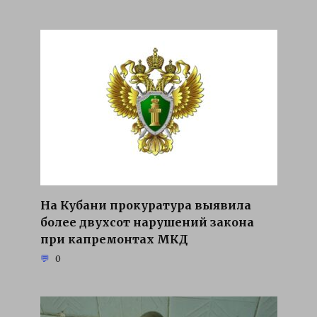
На Кубани прокуратура выявила
более двухсот нарушений закона
при капремонтах МКД
0