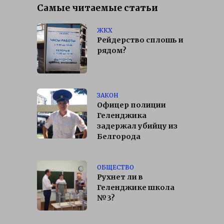
Самые читаемые статьи
ЖКХ
Рейдерство сплошь и
рядом?
ЗАКОН
Офицер полиции
Геленджика
задержал убийцу из
Белгорода
ОБЩЕСТВО
Рухнет ли в
Геленджике школа
№3?