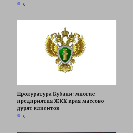
0
Прокуратура Кубани: многие
предприятия ЖКХ края массово
дурят клиентов
0