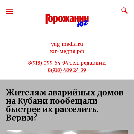
Перейти
к
содержанию
yug-media.ru
юг-медиа.рф
8(918) 099-64-94
тел. редакции
8(918) 489-24-39
Жителям аварийных домов
на Кубани пообещали
быстрее их расселить.
Верим?