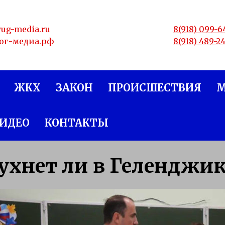
yug-media.ru
8(918) 099-6
юг-медиа.рф
8(918) 489-2
ЖКХ
ЗАКОН
ПРОИСШЕСТВИЯ
ИДЕО
КОНТАКТЫ
ухнет ли в Геленджи