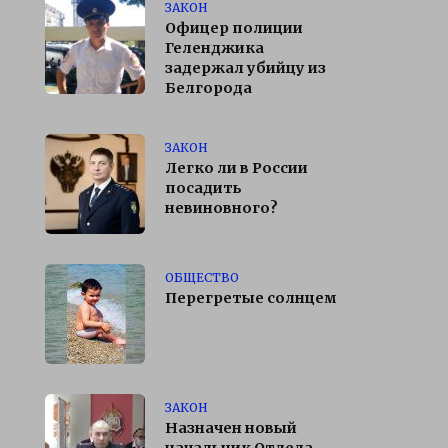
ЗАКОН
Офицер полиции
Геленджика
задержал убийцу из
Белгорода
ЗАКОН
Легко ли в России
посадить
невиновного?
ОБЩЕСТВО
Перегретые солнцем
ЗАКОН
Назначен новый
начальник Отдела