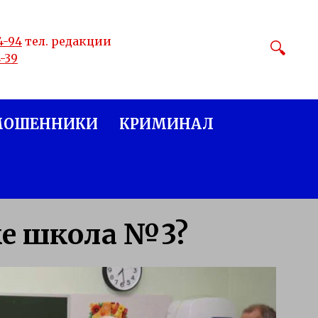
4-94
тел. редакции
4-39
МОШЕННИКИ
КРИМИНАЛ
ке школа №3?