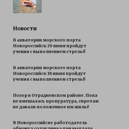
Новости
В акватории морского порта
Новороссийск 29 июня пройдут
учения с выполнением стрельб
В акватории морского порта
Новороссийск 18 июня пройдут
учения с выполнением стрельб
Позор в Отрадненском районе. Пока
не вмешалась прокуратура, сиротам
не давали положенное им жильё
В Новороссийске работодатель
обманул сотрудника при выплате