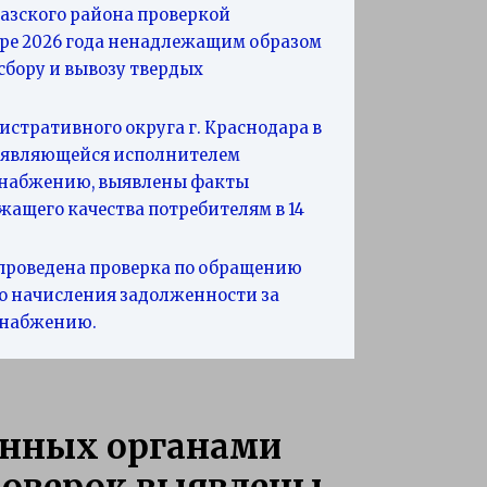
азского района проверкой
аре 2026 года ненадлежащим образом
сбору и вывозу твердых
стративного округа г. Краснодара в
 являющейся исполнителем
снабжению, выявлены факты
ащего качества потребителям в 14
проведена проверка по обращению
го начисления задолженности за
снабжению.
енных органами
роверок выявлены