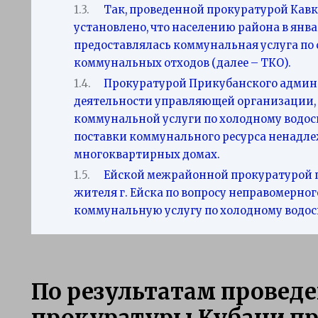
Так, проведенной прокуратурой Кавк
установлено, что населению района в янв
предоставлялась коммунальная услуга по 
коммунальных отходов (далее – ТКО).
Прокуратурой Прикубанского админи
деятельности управляющей организации,
коммунальной услуги по холодному водо
поставки коммунального ресурса ненадлеж
многоквартирных домах.
Ейской межрайонной прокуратурой 
жителя г. Ейска по вопросу неправомерно
коммунальную услугу по холодному водо
По результатам провед
прокуратуры Кубани п