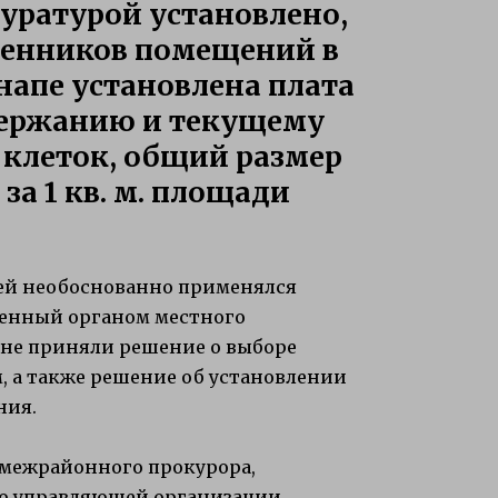
уратурой установлено,
венников помещений в
напе установлена плата
одержанию и текущему
 клеток, общий размер
за 1 кв. м. площади
ей необоснованно применялся
вленный органом местного
 не приняли решение о выборе
 а также решение об установлении
ния.
 межрайонного прокурора,
лю управляющей организации,