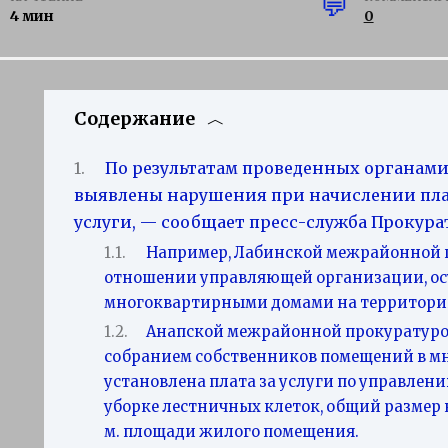
4 мин
0
Содержание
По результатам проведенных органами
выявлены нарушения при начислении пл
услуги, — сообщает пресс-служба Прокура
Например, Лабинской межрайонной п
отношении управляющей организации, ос
многоквартирными домами на территори
Анапской межрайонной прокуратурой
собранием собственников помещений в мн
установлена плата за услуги по управлен
уборке лестничных клеток, общий размер ко
м. площади жилого помещения.