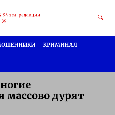
4-94
тел. редакции
4-39
МОШЕННИКИ
КРИМИНАЛ
многие
 массово дурят