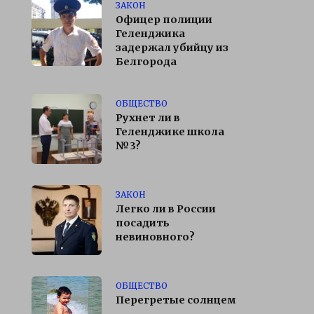
ЗАКОН
Офицер полиции
Геленджика
задержал убийцу из
Белгорода
ОБЩЕСТВО
Рухнет ли в
Геленджике школа
№3?
ЗАКОН
Легко ли в России
посадить
невиновного?
ОБЩЕСТВО
Перегретые солнцем