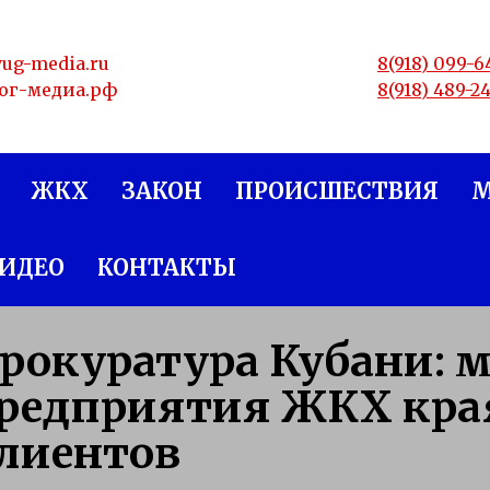
yug-media.ru
8(918) 099-6
юг-медиа.рф
8(918) 489-2
ЖКХ
ЗАКОН
ПРОИСШЕСТВИЯ
ИДЕО
КОНТАКТЫ
рокуратура Кубани: 
редприятия ЖКХ края
лиентов