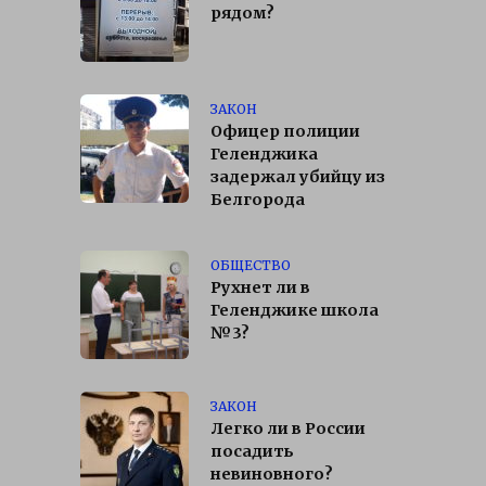
рядом?
ЗАКОН
Офицер полиции
Геленджика
задержал убийцу из
Белгорода
ОБЩЕСТВО
Рухнет ли в
Геленджике школа
№3?
ЗАКОН
Легко ли в России
посадить
невиновного?