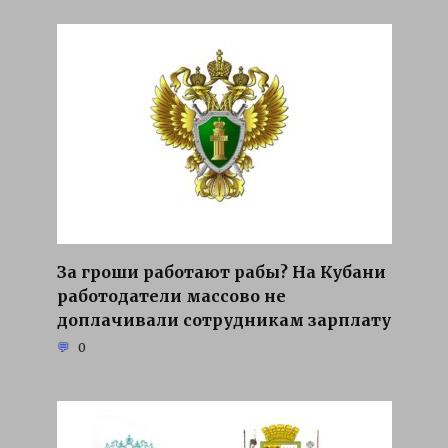
За гроши работают рабы? На Кубани
работодатели массово не
доплачивали сотрудникам зарплату
0