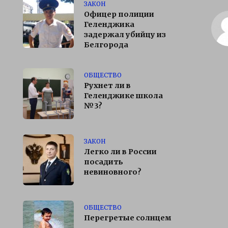
ЗАКОН
Офицер полиции
Геленджика
задержал убийцу из
Белгорода
ОБЩЕСТВО
Рухнет ли в
Геленджике школа
№3?
ЗАКОН
Легко ли в России
посадить
невиновного?
ОБЩЕСТВО
Перегретые солнцем