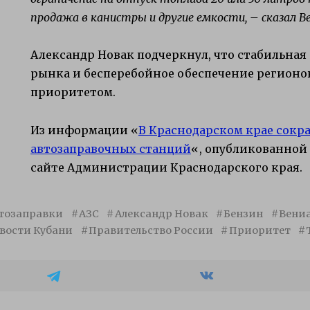
продажа в канистры и другие емкости, – сказал 
Александр Новак подчеркнул, что стабильная
рынка и бесперебойное обеспечение регионо
приоритетом.
Из информации «
В Краснодарском крае сокр
автозаправочных станций
«, опубликованной 
сайте Администрации Краснодарского края.
тозаправки
АЗС
Александр Новак
Бензин
Вени
вости Кубани
Правительство России
Приоритет