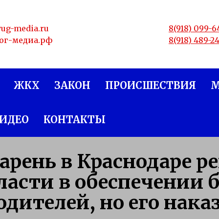
yug-media.ru
8(918) 099-6
юг-медиа.рф
8(918) 489-2
ЖКХ
ЗАКОН
ПРОИСШЕСТВИЯ
ИДЕО
КОНТАКТЫ
арень в Краснодаре 
ласти в обеспечении 
одителей, но его нака