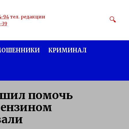
4-94
тел. редакции
4-39
МОШЕННИКИ
КРИМИНАЛ
решил помочь
бензином
зали