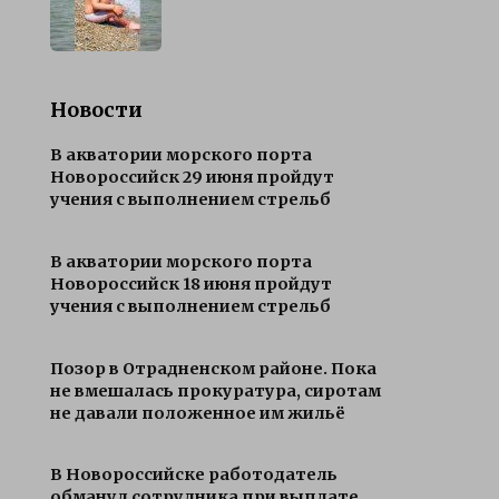
Новости
В акватории морского порта
Новороссийск 29 июня пройдут
учения с выполнением стрельб
В акватории морского порта
Новороссийск 18 июня пройдут
учения с выполнением стрельб
Позор в Отрадненском районе. Пока
не вмешалась прокуратура, сиротам
не давали положенное им жильё
В Новороссийске работодатель
обманул сотрудника при выплате