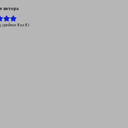
е автора
, среднее
5
из
5
)