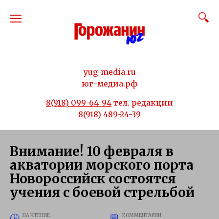
Перейти
к
содержанию
yug-media.ru
юг-медиа.рф
8(918) 099-64-94
тел. редакции
8(918) 489-24-39
Внимание! 10 февраля в
акватории морского порта
Новороссийск состоятся
учения с боевой стрельбой
НА ЧТЕНИЕ
КОММЕНТАРИИ