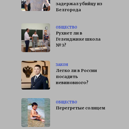
задержал убийцу из
Белгорода
ОБЩЕСТВО
Рухнет ли в
Геленджике школа
№3?
ЗАКОН
Легко ли в России
посадить
невиновного?
ОБЩЕСТВО
Перегретые солнцем