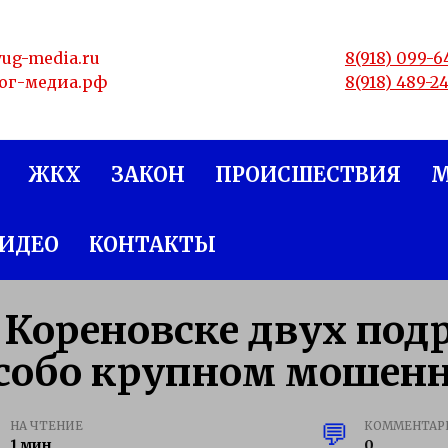
yug-media.ru
8(918) 099-6
юг-медиа.рф
8(918) 489-2
ЖКХ
ЗАКОН
ПРОИСШЕСТВИЯ
ИДЕО
КОНТАКТЫ
 Кореновске двух по
собо крупном мошен
НА ЧТЕНИЕ
КОММЕНТАР
1 мин
0