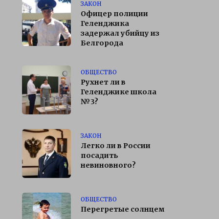
ЗАКОН
Офицер полиции
Геленджика
задержал убийцу из
Белгорода
ОБЩЕСТВО
Рухнет ли в
Геленджике школа
№3?
ЗАКОН
Легко ли в России
посадить
невиновного?
ОБЩЕСТВО
Перегретые солнцем