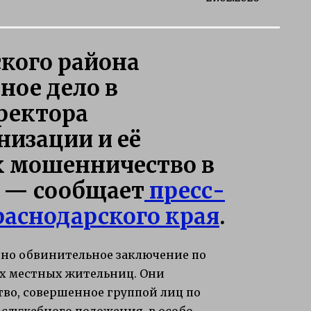
кого района
ное дело в
ректора
изации и её
х мошенничество в
, — сообщает
пресс-
аснодарского края
.
ено обвинительное заключение по
их местных жительниц. Они
ство, совершенное группой лиц по
 служебного положения, в особо