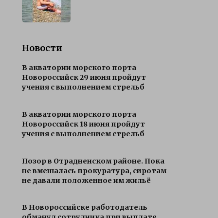
Новости
В акватории морского порта
Новороссийск 29 июня пройдут
учения с выполнением стрельб
В акватории морского порта
Новороссийск 18 июня пройдут
учения с выполнением стрельб
Позор в Отрадненском районе. Пока
не вмешалась прокуратура, сиротам
не давали положенное им жильё
В Новороссийске работодатель
обманул сотрудника при выплате