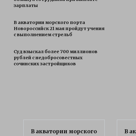
зарплаты
В акватории морского порта
Новороссийск 21 мая пройдут учения
с выполнением стрельб
Суд взыскал более 700 миллионов
рублей с недобросовестных
сочинских застройщиков
В акватории морского
В а