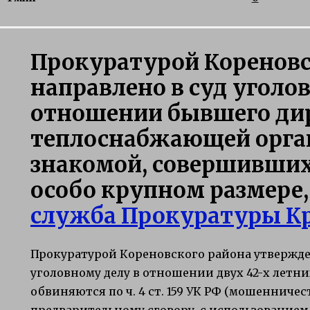
Прокуратурой Кореновс
направлено в суд уголов
отношении бывшего ди
теплоснабжающей орган
знакомой, совершивши
особо крупном размере
служба Прокуратуры Кр
Прокуратурой Кореновского района утвержд
уголовному делу в отношении двух 42-х летн
обвиняются по ч. 4 ст. 159 УК РФ (мошенниче
предварительному сговору, с использованием