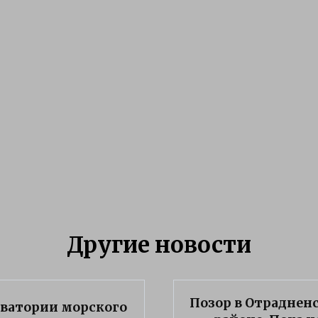
Другие новости
Позор в Отраднен
кватории морского