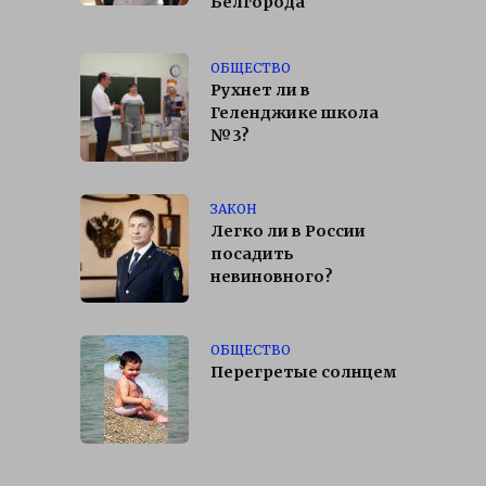
Белгорода
ОБЩЕСТВО
Рухнет ли в
Геленджике школа
№3?
ЗАКОН
Легко ли в России
посадить
невиновного?
ОБЩЕСТВО
Перегретые солнцем