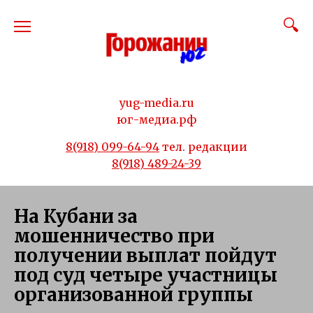
Перейти
к
содержанию
yug-media.ru
юг-медиа.рф
8(918) 099-64-94
тел. редакции
8(918) 489-24-39
На Кубани за
мошенничество при
получении выплат пойдут
под суд четыре участницы
организованной группы