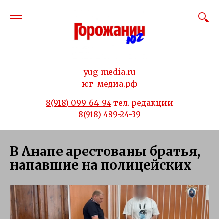
Перейти
к
содержанию
yug-media.ru
юг-медиа.рф
8(918) 099-64-94
тел. редакции
8(918) 489-24-39
В Анапе арестованы братья,
напавшие на полицейских