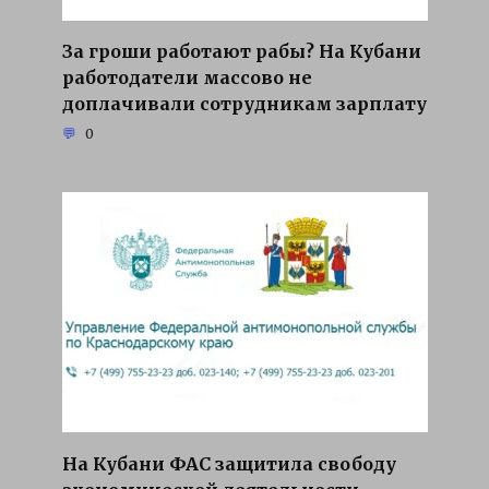
За гроши работают рабы? На Кубани
работодатели массово не
доплачивали сотрудникам зарплату
0
На Кубани ФАС защитила свободу