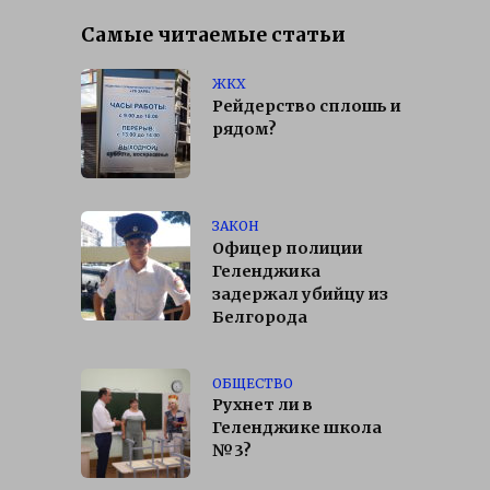
Самые читаемые статьи
ЖКХ
Рейдерство сплошь и
рядом?
ЗАКОН
Офицер полиции
Геленджика
задержал убийцу из
Белгорода
ОБЩЕСТВО
Рухнет ли в
Геленджике школа
№3?