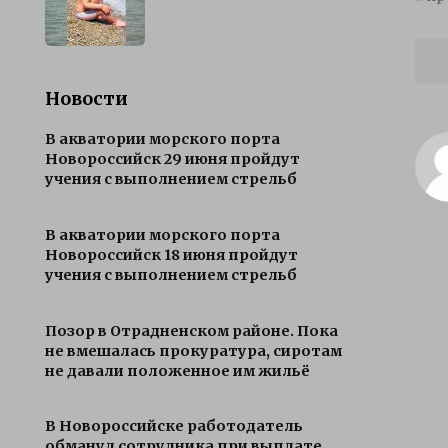
Новости
В акватории морского порта
Новороссийск 29 июня пройдут
учения с выполнением стрельб
В акватории морского порта
Новороссийск 18 июня пройдут
учения с выполнением стрельб
Позор в Отрадненском районе. Пока
не вмешалась прокуратура, сиротам
не давали положенное им жильё
В Новороссийске работодатель
обманул сотрудника при выплате