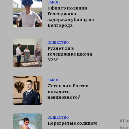
ЗАКОН
Офицер полиции
Геленджика
задержал убийцу из
Белгорода
ОБЩЕСТВО
Рухнет ли в
Геленджике школа
№3?
ЗАКОН
Легко ли в России
посадить
невиновного?
ОБЩЕСТВО
Ба
Перегретые солнцем
пр