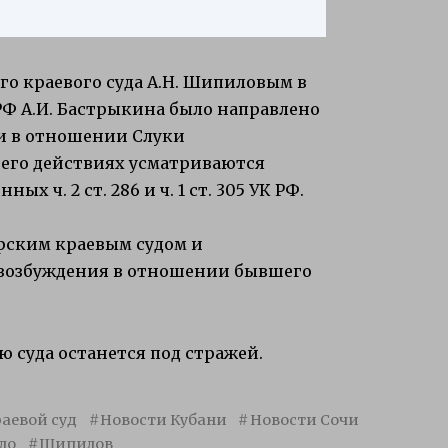
го краевого суда А.Н. Шипиловым в
РФ А.И. Бастрыкина было направлено
и в отношении Слуки
в его действиях усматриваются
 ч. 2 ст. 286 и ч. 1 ст. 305 УК РФ.
рским краевым судом и
я возбуждения в отношении бывшего
 суда останется под стражей.
аевой суд
Новости Кубани
Новости Сочи
ло
Шипилов