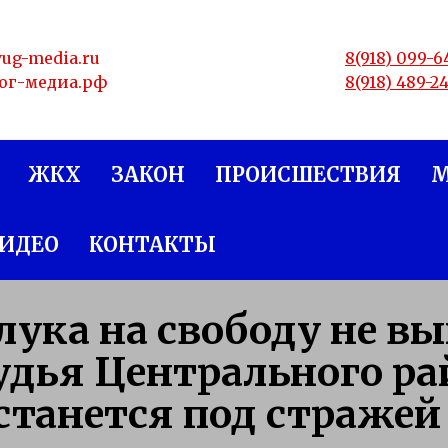
yug-media.ru
8(918) 099-6
юг-медиа.рф
8(918) 489-2
ЖКХ
ЗАКОН
ПРОИСШЕСТВИЯ
ИДЕО
КОНТАКТЫ
лука на свободу не 
удья Центрального ра
станется под стражей