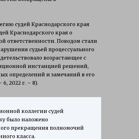
егию судей Краснодарского края
дей Краснодарского края о
й ответственности. Поводом стали
нарушения судьей процессуального
идетельствовало возрастающее с
ляционной инстанцией решений,
ных определений и замечаний в его
, 2022 г. – 8).
ионной коллегии судей
уку было наложено
ного прекращения полномочий
ного класса.