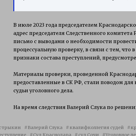
В июле 2023 года председателем Краснодарско
адрес председателя Следственного комитета 
письмо с выводами о необходимости провест
процессуальную проверку, в связи с тем, что 
признаки состава преступлений, предусмотренных
Материалы проверки, проведенной Краснода
предоставленные в СК РФ, стали поводом дл
судьи уголовного дела.
На время следствия Валерий Слука по решению
стрыкин
Валерий Слука
квалифколлегия судей
кр
еступление
Суд Краснодара
суд Сочи
Уголовное де