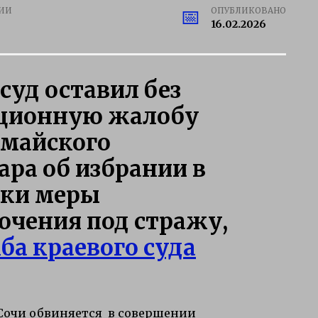
ИИ
ОПУБЛИКОВАНО
16.02.2026
суд оставил без
яционную жалобу
омайского
ара об избрании в
уки меры
ючения под стражу,
ба краевого суда
 Сочи обвиняется в совершении