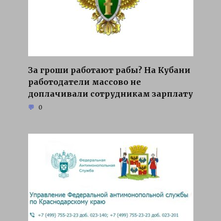
За гроши работают рабы? На Кубани
работодатели массово не
доплачивали сотрудникам зарплату
0