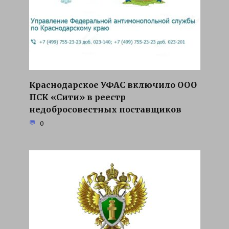
Краснодарское УФАС включило ООО
ПСК «Сити» в реестр
недобросовестных поставщиков
0