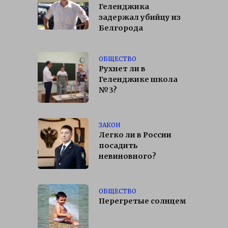
Геленджика
задержал убийцу из
Белгорода
ОБЩЕСТВО
Рухнет ли в
Геленджике школа
№3?
ЗАКОН
Легко ли в России
посадить
невиновного?
ОБЩЕСТВО
Перегретые солнцем