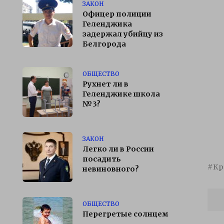
ЗАКОН
Офицер полиции
Геленджика
задержал убийцу из
Белгорода
ОБЩЕСТВО
Рухнет ли в
Геленджике школа
№3?
ЗАКОН
Легко ли в России
посадить
Кр
невиновного?
ОБЩЕСТВО
Перегретые солнцем