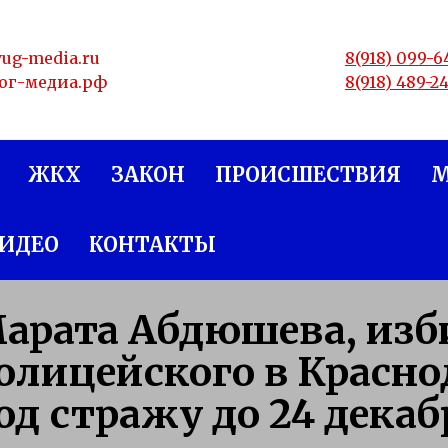
yug-media.ru
8(918) 099-6
юг-медиа.рф
8(918) 489-2
ЖКХ
ЗАКОН
ПРОИСШЕСТВИЯ
ИДЕО
КОНТАКТЫ
арата Абдюшева, изб
олицейского в Красно
од стражу до 24 декаб