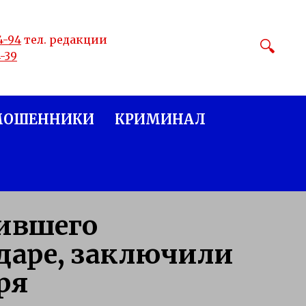
4-94
тел. редакции
4-39
МОШЕННИКИ
КРИМИНАЛ
ившего
даре, заключили
ря