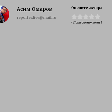
Оцените автора
Асим Омаров
reporter.live@mail.ru
( Пока оценок нет )