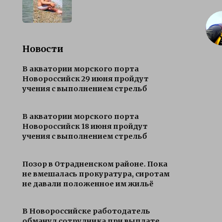
Новости
В акватории морского порта
Новороссийск 29 июня пройдут
учения с выполнением стрельб
В акватории морского порта
Новороссийск 18 июня пройдут
учения с выполнением стрельб
Позор в Отрадненском районе. Пока
не вмешалась прокуратура, сиротам
не давали положенное им жильё
В Новороссийске работодатель
обманул сотрудника при выплате