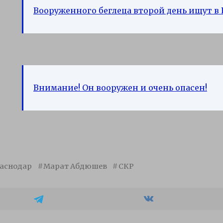
Вооруженного беглеца второй день ищут в
Внимание! Он вооружен и очень опасен!
аснодар
Марат Абдюшев
СКР