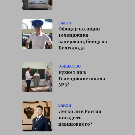
ЗАКОН
Офицер полиции
Геленджика
задержал убийцу из
Белгорода
ОБЩЕСТВО
Рухнет ли в
Геленджике школа
№3?
ЗАКОН
Легко ли в России
посадить
невиновного?