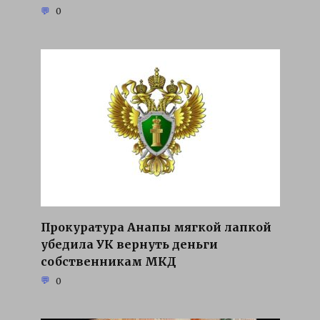
0
Прокуратура Анапы мягкой лапкой
убедила УК вернуть деньги
собственникам МКД
0