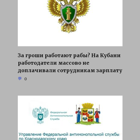
За гроши работают рабы? На Кубани
работодатели массово не
доплачивали сотрудникам зарплату
0