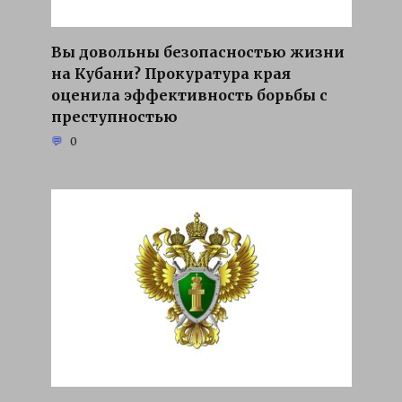
Вы довольны безопасностью жизни
на Кубани? Прокуратура края
оценила эффективность борьбы с
преступностью
0