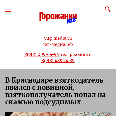
Перейти
к
содержанию
yug-media.ru
юг-медиа.рф
8(918) 099-64-94
тел. редакции
8(918) 489-24-39
В Краснодаре взяткодатель
явился с повинной,
взяткополучатель попал на
скамью подсудимых