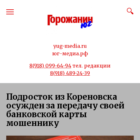
Перейти
к
содержанию
yug-media.ru
юг-медиа.рф
8(918) 099-64-94
тел. редакции
8(918) 489-24-39
Подросток из Кореновска
осужден за передачу своей
банковской карты
мошеннику