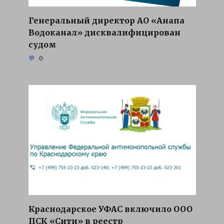
Генеральный директор АО «Анапа
Водоканал» дисквалифицирован
судом
0
Краснодарское УФАС включило ООО
ПСК «Сити» в реестр