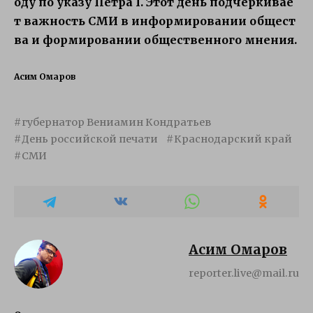
оду
по
указу
Петра
I.
Этот
день
подчёркивае
т
важность
СМИ
в
информировании
общест
ва
и
формировании
общественного
мнения.
Асим Омаров
губернатор Вениамин Кондратьев
День российской печати
Краснодарский край
СМИ
Асим Омаров
reporter.live@mail.ru