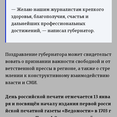
— Желаю нашим журналистам крепкого
здоровья, благополучия, счастья и
дальнейших профессиональных
достижений, — написал губернатор.
Поздравление
губернатора
может
свидетельст
вовать
о
признании
важности
свободной
и
от
ветственной
прессы
в
регионе,
а
также
о
стре
млении
к
конструктивному
взаимодействию
власти
и
СМИ.
День
российской
печати
отмечается
13
янва
ря
и
посвящён
началу
издания
первой
росси
йской
печатной
газеты
«Ведомости»
в
1703
г