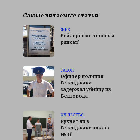
Самые читаемые статьи
ЖКХ
Рейдерство сплошь и
рядом?
ЗАКОН
Офицер полиции
Геленджика
задержал убийцу из
Белгорода
ОБЩЕСТВО
Рухнет ли в
Геленджике школа
№3?