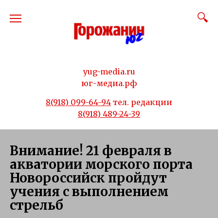
Перейти
к
содержанию
yug-media.ru
юг-медиа.рф
8(918) 099-64-94
тел. редакции
8(918) 489-24-39
Внимание! 21 февраля в
акватории морского порта
Новороссийск пройдут
учения с выполнением
стрельб