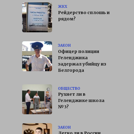
ЖКХ
Рейдерство сплошь и
рядом?
ЗАКОН
Офицер полиции
Геленджика
задержал убийцу из
Белгорода
ОБЩЕСТВО
Рухнет ли в
Геленджике школа
№3?
ЗАКОН
Легко ли в России