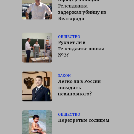
Геленджика
задержал убийцу из
Белгорода
ОБЩЕСТВО
Рухнет ли в
Геленджике школа
№3?
ЗАКОН
Легко ли в России
посадить
невиновного?
ОБЩЕСТВО
Перегретые солнцем