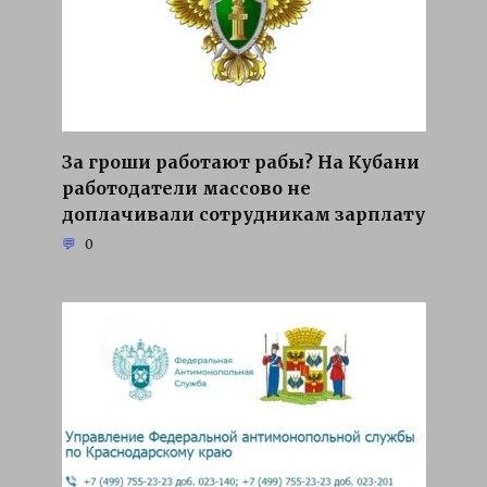
За гроши работают рабы? На Кубани
работодатели массово не
доплачивали сотрудникам зарплату
0