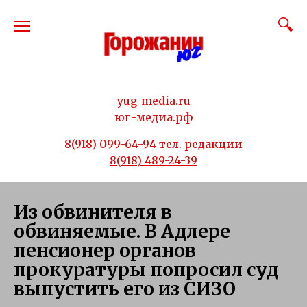
Перейти
к
содержанию
yug-media.ru
юг-медиа.рф
8(918) 099-64-94
тел. редакции
8(918) 489-24-39
Из обвинителя в
обвиняемые. В Адлере
пенсионер органов
прокуратуры попросил суд
выпустить его из СИЗО