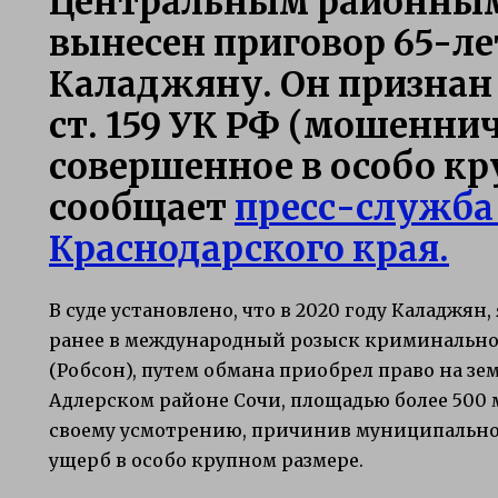
Центральным районным
вынесен приговор 65-л
Каладжяну. Он признан 
ст. 159 УК РФ (мошеннич
совершенное в особо кр
сообщает
пресс-служба
Краснодарского края.
В суде установлено, что в 2020 году Каладжя
ранее в международный розыск криминальног
(Робсон), путем обмана приобрел право на з
Адлерском районе Сочи, площадью более 500 м
своему усмотрению, причинив муниципально
ущерб в особо крупном размере.