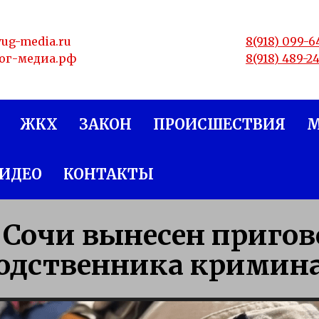
yug-media.ru
8(918) 099-6
юг-медиа.рф
8(918) 489-2
ЖКХ
ЗАКОН
ПРОИСШЕСТВИЯ
ИДЕО
КОНТАКТЫ
 Сочи вынесен приго
одственника кримина