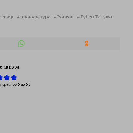
говор
прокуратура
Робсон
Рубен Татулян
е автора
, среднее
5
из
5
)