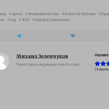
лер
арест
Мошенничество
Новости Кубани
При
чи
суд
ФСБ
Эдуард Каладжян
Оценит
Михаил Зеленчуков
Член Союза журналистов России.
(
1
оценка