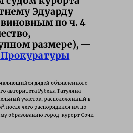
 судом курорта
етнему Эдуарду
виновным по ч. 4
ество,
упном размере), —
 Прокуратуры
н, являющийся дядей объявленного
о авторитета Рубена Татуляна
емельный участок, расположенный в
², после чего распорядился им по
му образованию город-курорт Сочи