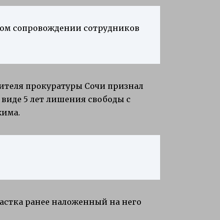
ном сопровождении сотрудников
нителя прокуратуры Сочи признал
виде 5 лет лишения свободы с
жима.
астка ранее наложенный на него