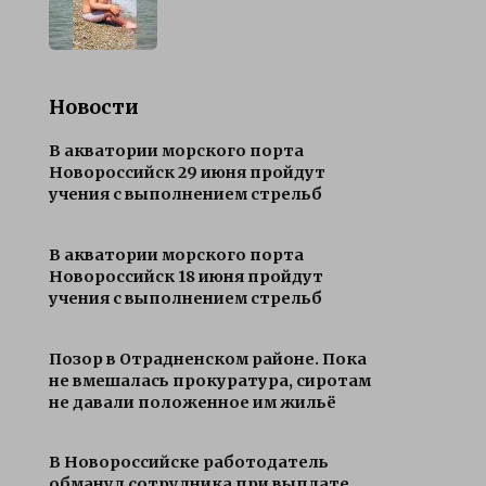
Новости
В акватории морского порта
Новороссийск 29 июня пройдут
учения с выполнением стрельб
В акватории морского порта
Новороссийск 18 июня пройдут
учения с выполнением стрельб
Позор в Отрадненском районе. Пока
не вмешалась прокуратура, сиротам
не давали положенное им жильё
В Новороссийске работодатель
обманул сотрудника при выплате