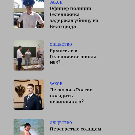
ЗАКОН
Офицер полиции
Геленджика
задержал убийцу из
Белгорода
ОБЩЕСТВО
Рухнет ли в
Геленджике школа
№3?
ЗАКОН
Легко ли в России
посадить
невиновного?
ОБЩЕСТВО
Перегретые солнцем