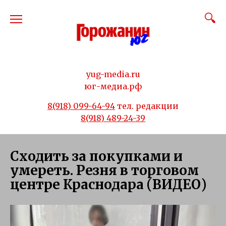
Перейти
к
содержанию
yug-media.ru
юг-медиа.рф
8(918) 099-64-94
тел. редакции
8(918) 489-24-39
Сходить за покупками и
умереть. Резня в торговом
центре Краснодара (ВИДЕО)