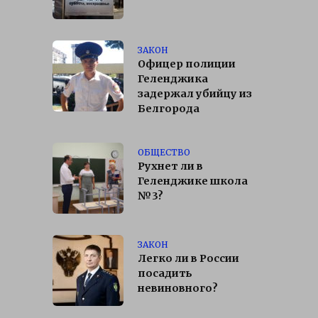
ЗАКОН
Офицер полиции
Геленджика
задержал убийцу из
Белгорода
ОБЩЕСТВО
Рухнет ли в
Геленджике школа
№3?
ЗАКОН
Легко ли в России
посадить
невиновного?