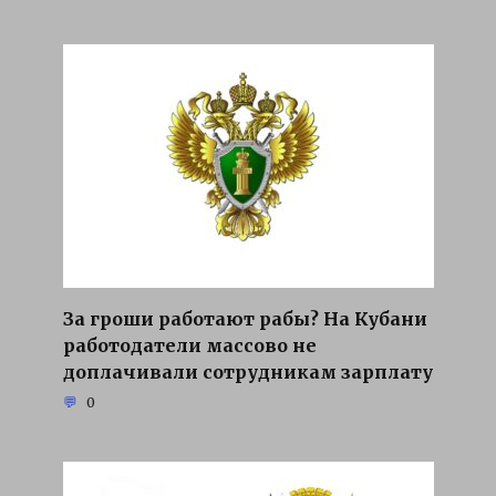
За гроши работают рабы? На Кубани
работодатели массово не
доплачивали сотрудникам зарплату
0