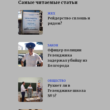
Самые читаемые статьи
ЖКХ
Рейдерство сплошь и
рядом?
ЗАКОН
Офицер полиции
Геленджика
задержал убийцу из
Белгорода
ОБЩЕСТВО
Рухнет ли в
Геленджике школа
№3?