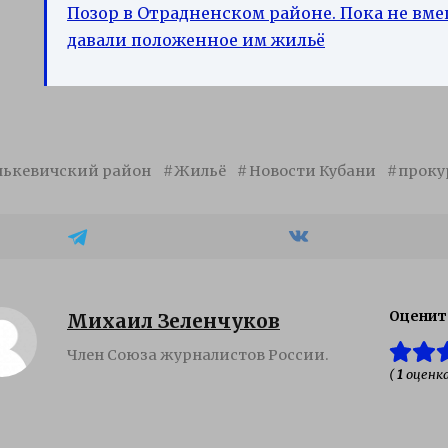
Позор в Отрадненском районе. Пока не вме
давали положенное им жильё
лькевичский район
Жильё
Новости Кубани
проку
Оценит
Михаил Зеленчуков
Член Союза журналистов России.
(
1
оценка