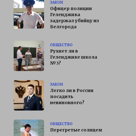
ЗАКОН
Офицер полиции
Геленджика
задержал убийцу из
Белгорода
ОБЩЕСТВО
Рухнет ли в
Геленджике школа
№3?
ЗАКОН
Легко ли в России
посадить
невиновного?
ОБЩЕСТВО
Перегретые солнцем