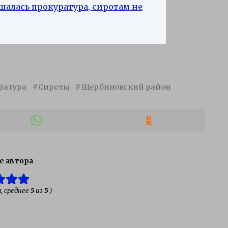
шалась прокуратура, сиротам не
ратура
Сироты
Щербиновский район
е автора
, среднее
5
из
5
)