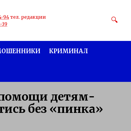
4-94
тел. редакции
4-39
МОШЕННИКИ
КРИМИНАЛ
 помощи детям-
тись без «пинка»