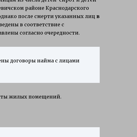
кевичском районе Краснодарского
, однако после смерти указанных лиц
в
едены в соответствие с
влены согласно очередности.
ены договоры найма с лицами
оты жилых помещений.