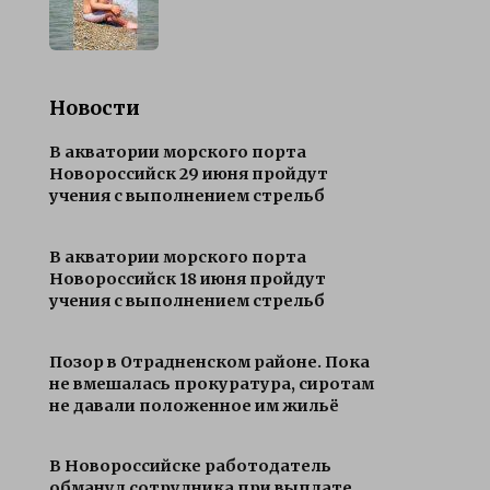
Новости
В акватории морского порта
Новороссийск 29 июня пройдут
учения с выполнением стрельб
В акватории морского порта
Новороссийск 18 июня пройдут
учения с выполнением стрельб
Позор в Отрадненском районе. Пока
не вмешалась прокуратура, сиротам
не давали положенное им жильё
В Новороссийске работодатель
обманул сотрудника при выплате