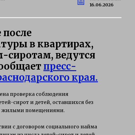
16.06.2026
 после
туры в квартирах,
-сиротам, ведутся
сообщает
пресс-
аснодарского края.
ена проверка соблюдения
тей-сирот и детей, оставшихся без
их жилыми помещениями.
твии с договором социального найма
лицам из числа детей-сирот и детей