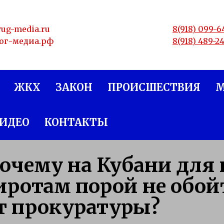
yug-media.ru
8(918) 099-6
юг-медиа.рф
8(918) 489-2
ЖКХ
ЗАКОН
ПРОИСШЕСТВИЯ
ИДЕО
КОНТАКТЫ
очему на Кубани для
иротам порой не обой
т прокуратуры?